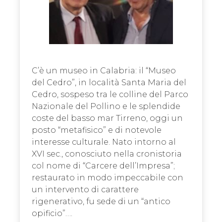
C’è un museo in Calabria: il “Museo
del Cedro”, in località Santa Maria del
Cedro, sospeso tra le colline del Parco
Nazionale del Pollino e le splendide
coste del basso mar Tirreno, oggi un
posto “metafisico” e di notevole
interesse culturale. Nato intorno al
XVI sec., conosciuto nella cronistoria
col nome di “Carcere dell’Impresa”;
restaurato in modo impeccabile con
un intervento di carattere
rigenerativo, fu sede di un “antico
opificio”….